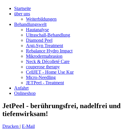
Startseite
über uns
Weiterbildungen
Behandlungswelt
Hautanalyse
Ultraschall-Behandlung
Diamond Peel
Argi-Syn Treatment
Rebalance Hydro Impact
Mikrodermabrasion
Neck & Décolleté Care
couperose therapy
CellJET - Home Use Kur
Micro-Needling
JETPeel - Treatment
Anfahrt
Onlineshop
JetPeel - berührungsfrei, nadelfrei und
tiefenwirksam!
Drucken
|
E-Mail