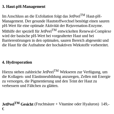
3. Haut-pH-Management
TM
Im Anschluss an die Exfoliation folgt das JetPeel
Haut-pH-
Management. Der gesunde Hautstoffwechsel benötigt einen sauren
pH-Wert für eine optimale Aktivität der Rejuvenation-Enzyme.
TM
Mithilfe der speziell für JetPeel
entwickelten Renewal-Complexe
wird der basische pH-Wert bei vorgealterter Haut und bei
Barrierestörungen in den optimalen, sauren Bereich abgesenkt und
die Haut für die Aufnahme der hochaktiven Wirkstoffe vorbereitet.
4. Hydroporation
TM
Hierzu stehen zahlreiche JetPeel
Wirkseren zur Verfügung, um
die Kollagen- und Elastinneubildung anzuregen, Zellen mit Energie
zu versorgen, die Pigmentierung und den Teint der Haut zu
verbessern und Fältchen zu glätten.
TM
JetPeel
Gesicht
(Fruchtsäure + Vitamine oder Hyaluron) 149,-
€