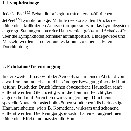
1. Lymphdrainage
TM
Jede JetPeel
Behandlung beginnt mit einer ausführlichen
TM
JetPeel
Lymphdrainage. Mithilfe des konstanten Drucks der
kühlenden, kollimierten Aerosolstrompressur wird das Lymphsystem
angeregt. Stauungen unter der Haut werden gelöst und Schadstoffe
über die Lymphknoten schneller abtransportiert. Bindegewebe und
Muskeln werden stimuliert und es kommt zu einer stärkeren
Durchblutung.
2. Exfoliation/Tiefenreinigung
In der zweiten Phase wird der Aerosolstrahl in einem Abstand von
etwa 1cm kontinuierlich und in ständiger Bewegung über die Haut
geführt. Durch den Druck können abgestorbene Hautzellen sanft
entfernt werden. Gleichzeitig wird die Haut mit Feuchtigkeit
angereichert und Poren tiefenwirksam gereinigt. Durch eine
spezielle Anwendungstechnik können somit ebenfalls hartnäckige
Hautunreinheiten, wie z.B. Komedone, wirksam und schonend
entfernt werden. Die Reinigungsprozedur hat einen angenehmen
kühlenden Effekt und massiert die Haut.