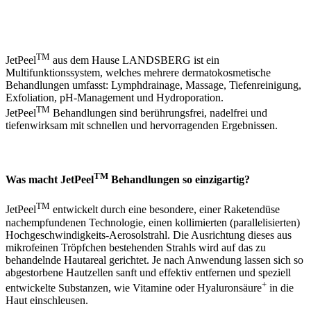
TM
JetPeel
aus dem Hause LANDSBERG ist ein
Multifunktionssystem, welches mehrere dermatokosmetische
Behandlungen umfasst: Lymphdrainage, Massage, Tiefenreinigung,
Exfoliation, pH-Management und Hydroporation.
TM
JetPeel
Behandlungen sind berührungsfrei, nadelfrei und
tiefenwirksam mit schnellen und hervorragenden Ergebnissen.
TM
Was macht JetPeel
Behandlungen so einzigartig?
TM
JetPeel
entwickelt durch eine besondere, einer Raketendüse
nachempfundenen Technologie, einen kollimierten (parallelisierten)
Hochgeschwindigkeits-Aerosolstrahl. Die Ausrichtung dieses aus
mikrofeinen Tröpfchen bestehenden Strahls wird auf das zu
behandelnde Hautareal gerichtet. Je nach Anwendung lassen sich so
abgestorbene Hautzellen sanft und effektiv entfernen und speziell
+
entwickelte Substanzen, wie Vitamine oder Hyaluronsäure
in die
Haut einschleusen.